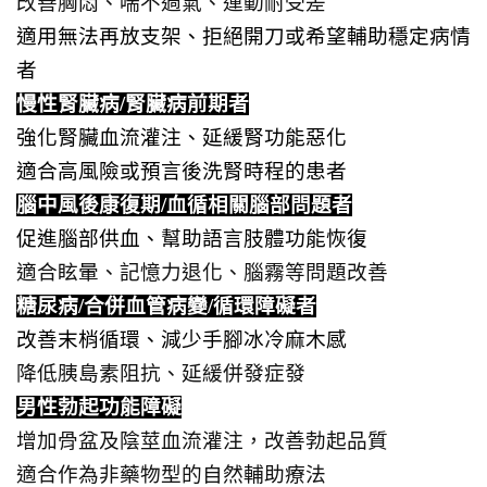
改善胸悶、喘不過氣、運動耐受差
適用無法再放支架、拒絕開刀或希望輔助穩定病情
者
慢性腎臟病/腎臟病前期者
強化腎臟血流灌注、延緩腎功能惡化
適合高風險或預言後洗腎時程的患者
腦中風後康復期/血循相關腦部問題者
促進腦部供血、幫助語言肢體功能恢復
適合眩暈、記憶力退化、腦霧等問題改善
糖尿病/合併血管病變/循環障礙者
改善末梢循環、減少手腳冰冷麻木感
降低胰島素阻抗、延緩併發症發
生
男性勃起功能障礙
增加骨盆及陰莖血流灌注，改善勃起品質
適合作為非藥物型的自然輔助療法